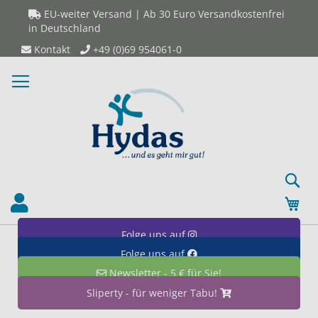
Direkt
EU-weiter Versand | Ab 30 Euro Versandkostenfrei
zum
in Deutschland
Inhalt
Kontakt
+49 (0)69 954061-0
S
Mei
Folge uns auf
Folge uns auf
Newsletter - 5 € für Sie!
Sliperty - für weniger Tabu!