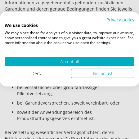
Informationen zu gegebenenfalls geltenden zusätzlichen
Garantien und deren genaue Bedingungen finden Sie jeweils
beim Produkt und auf besonderen Informationsseiten im
Privacy policy
Online-Shop.
We use cookies
We may place these for analysis of our visitor data, to improve our website,
10. Haftung
show personalised content and to give you a great website experience. For
more information about the cookies we use open the settings.
Für Ansprüche aufgrund von Schäden, die durch uns, unsere
gesetzlichen Vertreter oder Erfüllungsgehilfen verursacht
Accept all
wurden, haften wir stets unbeschränkt
bei Verletzung des Lebens, des Körpers oder der
Deny
No, adjust
Gesundheit,
bei vorsätzlicher oder grob fahrlässiger
Pflichtverletzung,
bei Garantieversprechen, soweit vereinbart, oder
soweit der Anwendungsbereich des
Produkthaftungsgesetzes eröffnet ist.
Bei Verletzung wesentlicher Vertragspflichten, deren
Erfüllung die ordnungsgemäße Durchführung des Vertrages