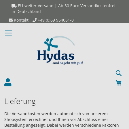
Direkt
EU-weiter Versand | Ab 30 Euro Versandkostenfrei
zum
in Deutschland
Inhalt
Kontakt
+49 (0)69 954061-0
S
Mei
Lieferung
Die Versandkosten werden automatisch von unserem
Shopsystem errechnet und Ihnen vor Abschluss einer
Bestellung angezeigt. Dabei werden verschiedene Faktoren