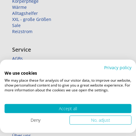
Körperpflege
Wärme
Alltagshelfer
XXL - große Größen
Sale
Reizstrom
Service
AGBs
Datenschutz
Privacy policy
Lieferung
We use cookies
Zahlung
We may place these for analysis of our visitor data, to improve our website,
Widerruf
show personalised content and to give you a great website experience. For
more information about the cookies we use open the settings.
Videos
Accept all
Deny
No, adjust
Unternehmen
Über uns