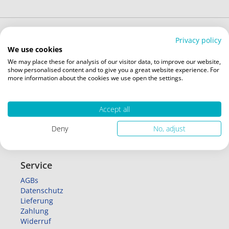
Privacy policy
Kategorien
We use cookies
We may place these for analysis of our visitor data, to improve our website,
Bandagen
show personalised content and to give you a great website experience. For
Blasenschwäche
more information about the cookies we use open the settings.
Körperpflege
Wärme
Alltagshelfer
Accept all
XXL - große Größen
Sale
Deny
No, adjust
Reizstrom
Service
AGBs
Datenschutz
Lieferung
Zahlung
Widerruf