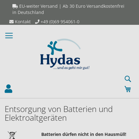
Direkt
EU-weiter Versand | Ab 30 Euro Versandkostenfrei
zum
in Deutschland
Inhalt
Kontakt
+49 (0)69 954061-0
S
Mei
Entsorgung von Batterien und
Elektroaltgeräten
Batterien dürfen nicht in den Hausmüll!