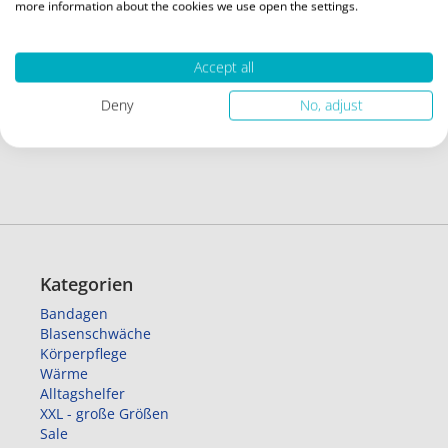
more information about the cookies we use open the settings.
Warenkorb
59,99 €
Inkl. 19% MwSt.
,
exkl.
Accept all
Versandkosten
Deny
No, adjust
ZUR
WUNSCHLISTE
HINZUFÜGEN
Kategorien
Bandagen
Blasenschwäche
Körperpflege
Wärme
Alltagshelfer
XXL - große Größen
Sale