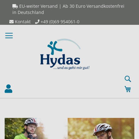
Direkt
EU-weiter Versand | Ab 30 Euro Versandkostenfrei
zum
in Deutschland
Inhalt
Kontakt
+49 (0)69 954061-0
S
Mei
Zum
Z
Ende
An
der
de
Bildergalerie
Bi
springen
sp