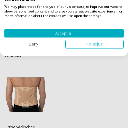
We may place these for analysis of our visitor data, to improve our website,
Inkl. 19% MwSt.
,
exkl.
show personalised content and to give you a great website experience. For
Versandkosten
more information about the cookies we use open the settings.
ZUR
WUNSCHLISTE
Accept all
HINZUFÜGEN
Deny
No, adjust
Wir haben andere Produkte gefunden, die Ihnen gefallen
könnten!
Orthopädischer