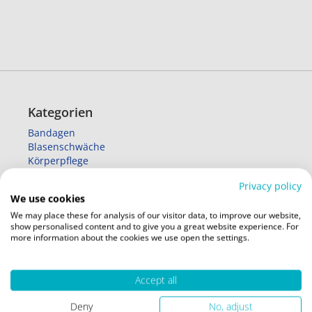
Kategorien
Bandagen
Blasenschwäche
Körperpflege
Wärme
Privacy policy
Alltagshelfer
We use cookies
XXL - große Größen
We may place these for analysis of our visitor data, to improve our website,
Sale
show personalised content and to give you a great website experience. For
Reizstrom
more information about the cookies we use open the settings.
Service
Accept all
AGBs
Datenschutz
Deny
No, adjust