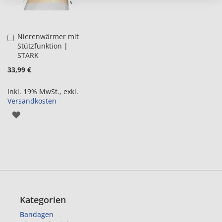
Nierenwärmer mit
in
Stützfunktion |
den
STARK
Warenkorb
33,99 €
Inkl. 19% MwSt.
,
exkl.
Versandkosten
ZUR
WUNSCHLISTE
HINZUFÜGEN
Kategorien
Bandagen