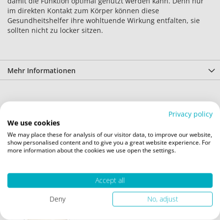
damit die Funktion optimal genutzt werden kann. Denn nur
im direkten Kontakt zum Körper können diese
Gesundheitshelfer ihre wohltuende Wirkung entfalten, sie
sollten nicht zu locker sitzen.
Mehr Informationen
Verwandte Artikel
Privacy policy
We use cookies
Markieren Sie die Artikel, um Sie dem Warenkorb
hinzuzufügen oder
Alle auswählen
We may place these for analysis of our visitor data, to improve our website,
show personalised content and to give you a great website experience. For
more information about the cookies we use open the settings.
Accept all
Deny
No, adjust