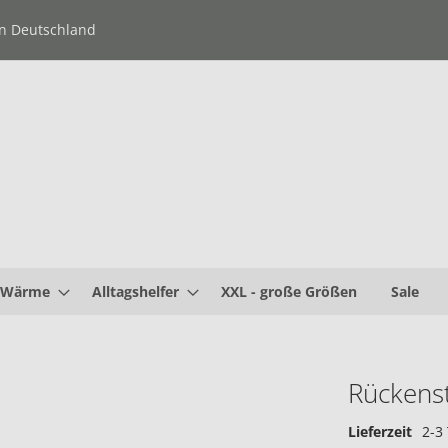
in Deutschland
Wärme
Alltagshelfer
XXL - große Größen
Sale
Rückenst
Zum
Anfang
der
Lieferzeit
2-3
Bildergalerie