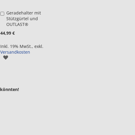
Geradehalter mit
in
Stützgürtel und
den
OUTLAST®
Warenkorb
44,99 €
Inkl. 19% MwSt.
,
exkl.
Versandkosten
ZUR
WUNSCHLISTE
HINZUFÜGEN
 könnten!