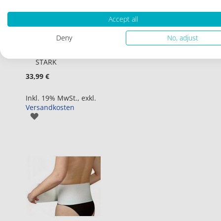
Accept all
Deny
No, adjust
Nierenwärmer mit
in
Stützfunktion |
den
STARK
Warenkorb
33,99 €
Inkl. 19% MwSt.
,
exkl.
Versandkosten
ZUR
WUNSCHLISTE
HINZUFÜGEN