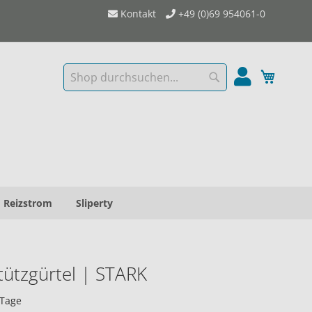
Kontakt
+49 (0)69 954061-0
Mein W
Suche
Suche
Reizstrom
Sliperty
ützgürtel | STARK
 Tage