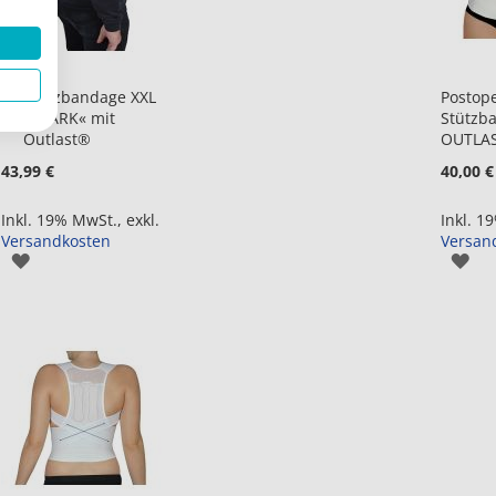
Stützbandage XXL
Postope
in
»STARK« mit
Stützb
den
Outlast®
OUTLA
Warenkorb
43,99 €
40,00 €
Inkl. 19% MwSt.
,
exkl.
Inkl. 1
Versandkosten
Versan
ZUR
ZU
WUNSCHLISTE
WU
HINZUFÜGEN
HI