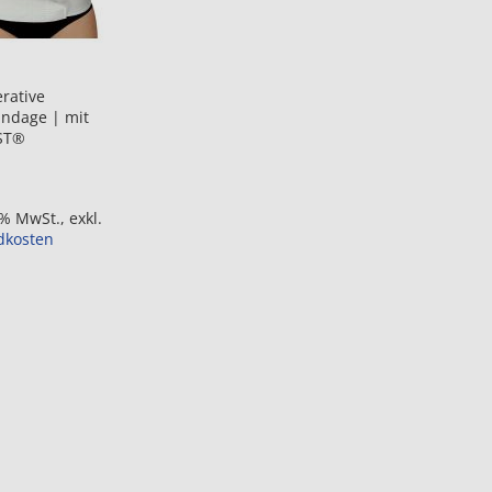
rative
andage | mit
ST®
9% MwSt.
,
exkl.
dkosten
R
NSCHLISTE
NZUFÜGEN