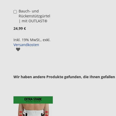
Bauch- und
in
Rückenstützgürtel
den
| mit OUTLAST®
Warenkorb
24,99 €
Inkl. 19% MwSt.
,
exkl.
Versandkosten
ZUR
WUNSCHLISTE
HINZUFÜGEN
Wir haben andere Produkte gefunden, die Ihnen gefallen