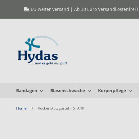
Direkt
EU-weiter Versand | Ab 30 Euro Versandkostenfrei 
zum
Inhalt
Bandagen
Blasenschwäche
Körperpflege
Home
Rückenstützgürtel | STARK
Zum
Ende
der
Bildergalerie