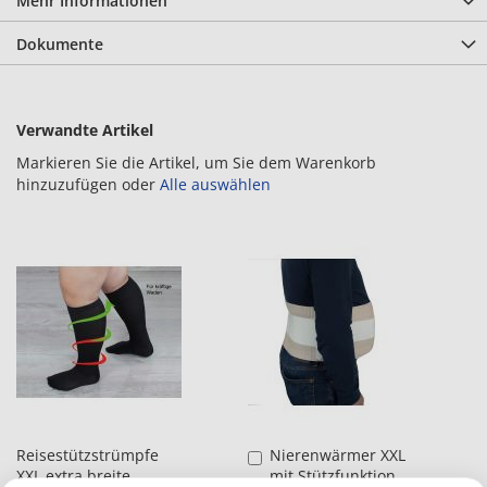
Mehr Informationen
Dokumente
Verwandte Artikel
Markieren Sie die Artikel, um Sie dem Warenkorb
hinzuzufügen oder
Alle auswählen
Reisestützstrümpfe
Nierenwärmer XXL
in
XXL extra breite
mit Stützfunktion
den