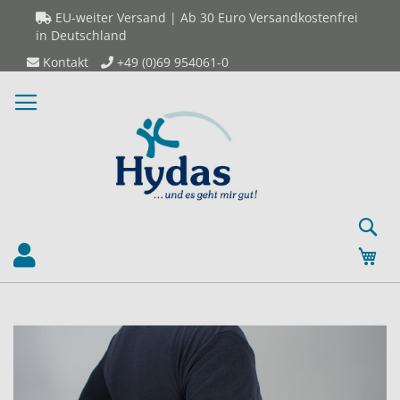
Direkt
EU-weiter Versand | Ab 30 Euro Versandkostenfrei
zum
in Deutschland
Inhalt
Kontakt
+49 (0)69 954061-0
S
Mei
Zum
Z
Ende
An
der
de
Bildergalerie
Bi
springen
sp