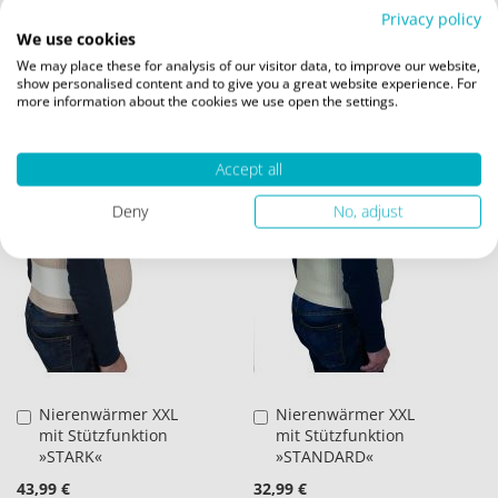
Beinweite schwarz
»EXTRA STARK»
Warenkorb
Privacy policy
DOPPELPACK
We use cookies
54,99 €
34,99 €
We may place these for analysis of our visitor data, to improve our website,
show personalised content and to give you a great website experience. For
Inkl. 19% MwSt.
,
exkl.
more information about the cookies we use open the settings.
Inkl. 19% MwSt.
,
exkl.
Versandkosten
Versandkosten
ZUR
ZUR
Accept all
WUNSCHLISTE
WUNSCHLISTE
Deny
No, adjust
HINZUFÜGEN
HINZUFÜGEN
Nierenwärmer XXL
Nierenwärmer XXL
in
in
mit Stützfunktion
mit Stützfunktion
den
den
»STARK«
»STANDARD«
Warenkorb
Warenkorb
43,99 €
32,99 €